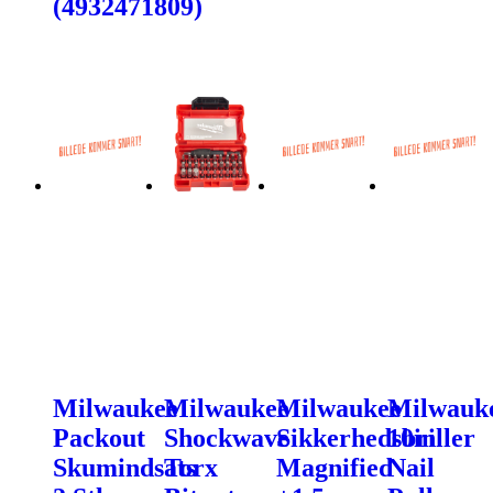
(4932471809)
Milwaukee
Milwaukee
Milwaukee
Milwauk
Packout
Shockwave
Sikkerhedsbriller
10in
Skumindsats
Torx
Magnified
Nail