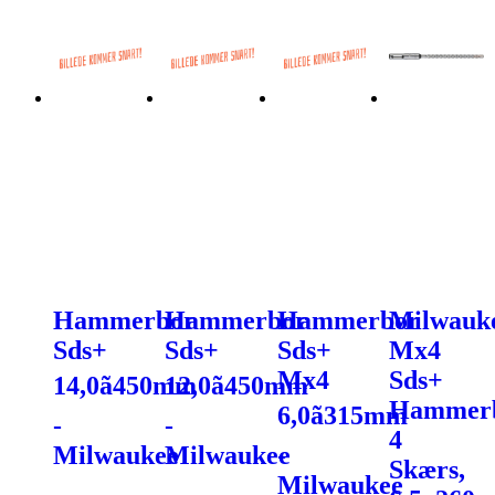
Hammerbor
Hammerbor
Hammerbor
Milwauk
Sds+
Sds+
Sds+
Mx4
Mx4
Sds+
14,0ã450mm
12,0ã450mm
Hammerb
6,0ã315mm
-
-
4
Milwaukee
Milwaukee
-
Skærs,
Milwaukee