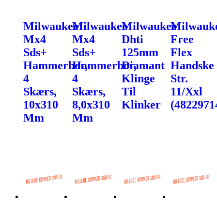
Milwaukee
Milwaukee
Milwaukee
Milwauk
Mx4
Mx4
Dhti
Free
Sds+
Sds+
125mm
Flex
Hammerbor,
Hammerbor,
Diamant
Handske
4
4
Klinge
Str.
Skærs,
Skærs,
Til
11/Xxl
10x310
8,0x310
Klinker
(4822971
Mm
Mm