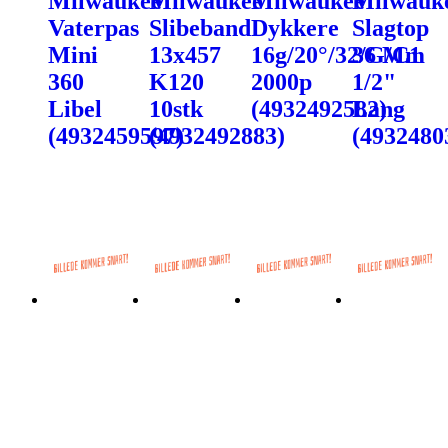
Milwaukee
Milwaukee
Milwaukee
Milwauk
Vaterpas
Slibeband
Dykkere
Slagtop
Mini
13x457
16g/20°/32/G/C1
36 Mm
360
K120
2000p
1/2"
Libel
10stk
(4932492582)
Lang
(4932459597)
(4932492883)
(4932480