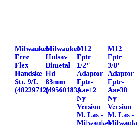
Milwaukee
Milwaukee
M12
M12
Free
Hulsav
Fptr
Fptr
Flex
Bimetal
1/2"
3/8"
Handske
Hd
Adaptor
Adaptor
Str. 9/L
83mm
Fptr-
Fptr-
(48229712)
(49560183)
Aae12
Aae38
Ny
Ny
Version
Version
M. Las -
M. Las -
Milwaukee
Milwauk