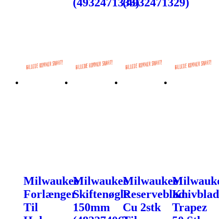
(4932471333)
(4932471329)
Milwaukee
Milwaukee
Milwaukee
Milwauk
Forlænger
Skiftenøgle
Reserveblad
Knivblad
Til
150mm
Cu 2stk
Trapez