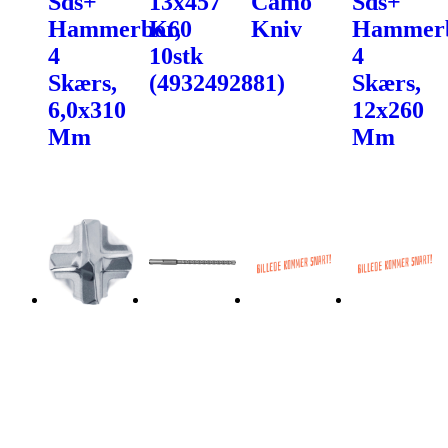
Sds+
13x457
Camo
Sds+
Hammerbor,
K60
Kniv
Hammerb
4
10stk
4
Skærs,
(4932492881)
Skærs,
6,0x310
12x260
Mm
Mm