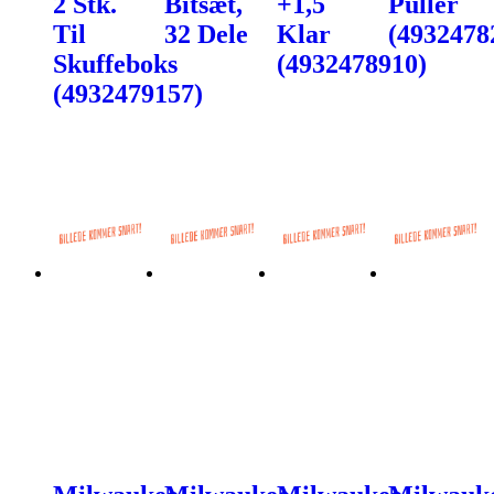
2 Stk.
Bitsæt,
+1,5
Puller
Til
32 Dele
Klar
(4932478
Skuffeboks
(4932478910)
(4932479157)