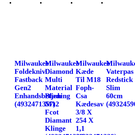
Milwaukee
Milwaukee
Milwaukee
Milwauk
Foldekniv
Diamond
Kæde
Vaterpas
Fastback
Multi
Til M18
Redstick
Gen2
Material
Foph-
Slim
Enhandsbetjening
Blade
Csa
60cm
(4932471357)
M12
Kædesav
(4932459
Fcot
3/8 X
Diamant
254 X
Klinge
1,1