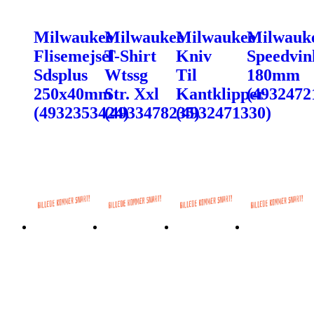
Milwaukee
Milwaukee
Milwaukee
Milwauk
Flisemejsel
T-Shirt
Kniv
Speedvin
Sdsplus
Wtssg
Til
180mm
250x40mm
Str. Xxl
Kantklipper
(4932472
(4932353424)
(4933478235)
(4932471330)