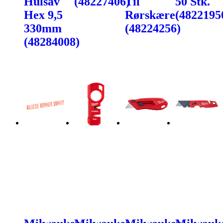
Hulsav
(48227406)
Til
50 Stk.
Hex 9,5
Rørskære
(4822195
330mm
(48224256)
(48284008)