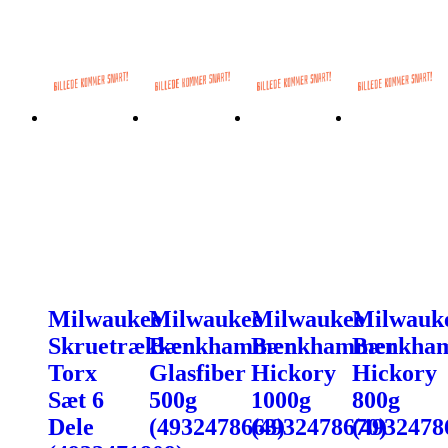
Milwaukee
Milwaukee
Milwaukee
Milwauk
Skruetrækker
Bænkhammer
Bænkhammer
Bænkha
Torx
Glasfiber
Hickory
Hickory
Sæt 6
500g
1000g
800g
Dele
(4932478663)
(4932478670)
(4932478