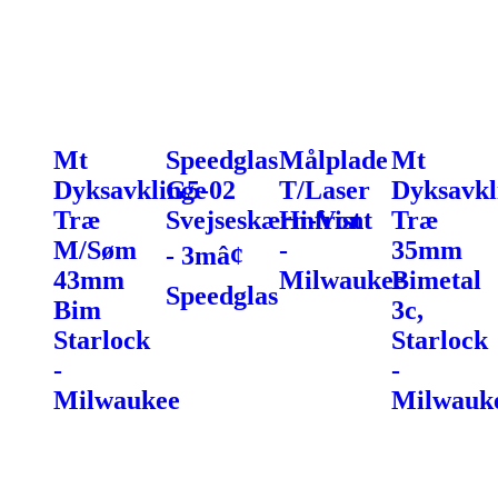
Mt
Speedglas
Målplade
Mt
Dyksavklinge
G5-02
T/Laser
Dyksavkl
Træ
Svejseskærmfront
Hi-Vist
Træ
M/Søm
-
35mm
- 3mâ¢
43mm
Milwaukee
Bimetal
Speedglas
Bim
3c,
Starlock
Starlock
-
-
Milwaukee
Milwauk