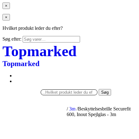
×
×
Hvilket produkt leder du efter?
Søg efter:
Topmarked
Topmarked
Søg
/
3m
/
Beskyttelsesbrille Securefit
600, Inout Spejlglas - 3m