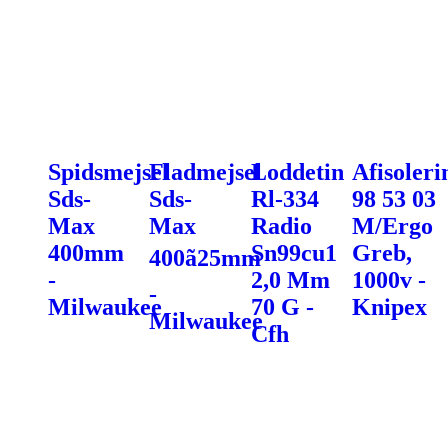
Spidsmejsel
Fladmejsel
Loddetin
Afisoleri
Sds-
Sds-
Rl-334
98 53 03
Max
Max
Radio
M/Ergo
400mm
Sn99cu1
Greb,
400ã25mm
-
2,0 Mm
1000v -
-
Milwaukee
70 G -
Knipex
Milwaukee
Cfh