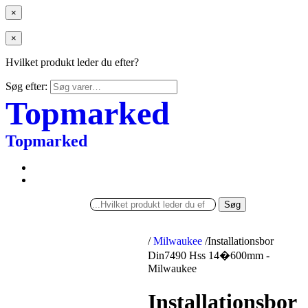
×
×
Hvilket produkt leder du efter?
Søg efter:
Topmarked
Topmarked
Søg
/
Milwaukee
/
Installationsbor
Din7490 Hss 14�600mm -
Milwaukee
Installationsbor