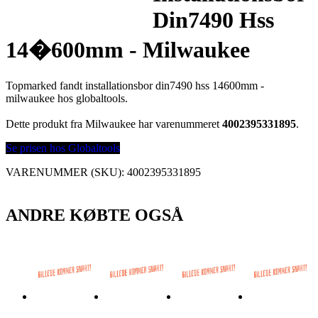
Din7490 Hss
14�600mm - Milwaukee
Topmarked fandt installationsbor din7490 hss 14600mm -
milwaukee hos globaltools.
Dette produkt fra Milwaukee har varenummeret
4002395331895
.
Se prisen hos Globaltools
VARENUMMER (SKU):
4002395331895
ANDRE KØBTE OGSÅ