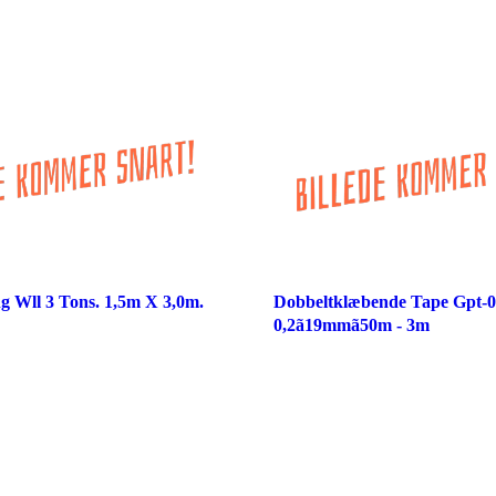
g Wll 3 Tons. 1,5m X 3,0m.
Dobbeltklæbende Tape Gpt-0
0,2ã19mmã50m - 3m