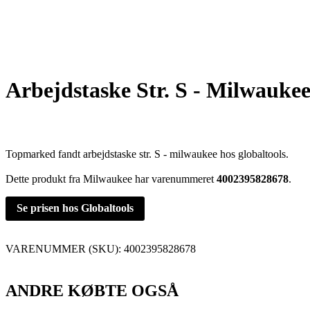
Arbejdstaske Str. S - Milwauke
Topmarked fandt arbejdstaske str. S - milwaukee hos globaltools.
Dette produkt fra Milwaukee har varenummeret
4002395828678
.
Se prisen hos Globaltools
VARENUMMER (SKU):
4002395828678
ANDRE KØBTE OGSÅ