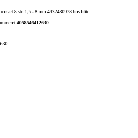
cosæt 8 str. 1,5 - 8 mm 4932480978 hos blite.
nummeret
4058546412630
.
2630